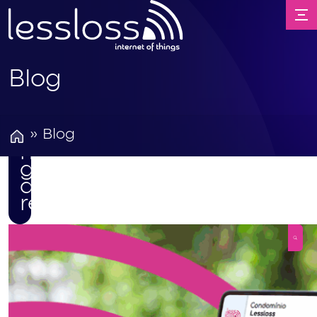
de
perdas
nas
indústrias:
o
Blog
papel
dos
dados
confiáveis
» Blog
na
gestão
de
recursos